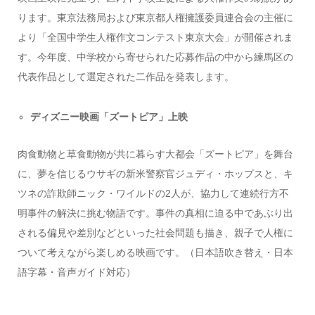
ります。東京法務局および東京都人権擁護委員連合会の主催に
より「全国中学生人権作文コンテスト東京大会」が開催されま
す。今年度、中学校から寄せられた応募作品の中から練馬区の
代表作品として選定された二作品を発表します。
ディズニー映画「ズートピア」上映
肉食動物と草食動物が共に暮らす大都会「ズートピア」を舞台
に、夢を信じるウサギの新米警察官ジュディ・ホップスと、キ
ツネの詐欺師ニック・ワイルドの2人が、協力して連続行方不
明事件の解決に挑む物語です。事件の真相に迫る中であぶり出
される偏見や差別などといった社会問題も描き、親子で人権に
ついて考えながら楽しめる映画です。（日本語吹き替え・日本
語字幕・音声ガイド対応）