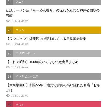
24
アニメ
伝説ラーメン店「らーめん香月」の流れを組む石神井公園駅の
芳醇...
13,694 views
25
コラム
【ワンニャン】練馬区内で活動している里親募集特集
13,244 views
26
エリアレポート
【これぞ昭和】100年続いてほしい定食屋まとめ
13,129 views
27
インタビュー記事
【大泉学園町】創業55年！地元で評判の高い隠れた名店『おも
かげ...
12,591 views
28
グルメ