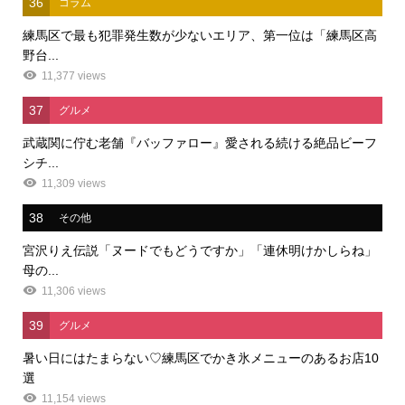
36
コラム
練馬区で最も犯罪発生数が少ないエリア、第一位は「練馬区高
野台...
11,377 views
37
グルメ
武蔵関に佇む老舗『バッファロー』愛される続ける絶品ビーフ
シチ...
11,309 views
38
その他
宮沢りえ伝説「ヌードでもどうですか」「連休明けかしらね」
母の...
11,306 views
39
グルメ
暑い日にはたまらない♡練馬区でかき氷メニューのあるお店10
選
11,154 views