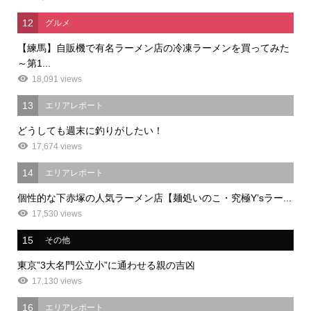
12
グルメ
【練馬】自販機で有名ラーメン店の冷凍ラーメンを買ってみた
～第1...
18,091 views
13
エリアレポート
どうしても週末に釣りがしたい！
17,674 views
14
エリアレポート
個性的な下赤塚の人気ラーメン店【麺処いのこ・究極Y’sラー...
17,530 views
15
その他
東京”3大名門公立小”に通わせる親の吉凶
17,130 views
16
エリアレポート