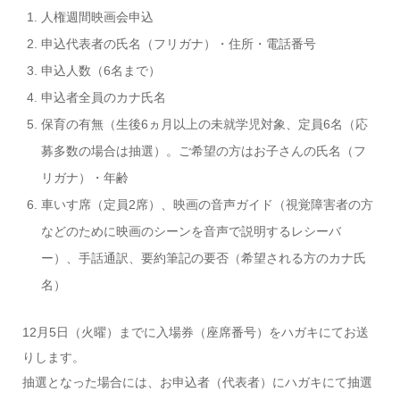
人権週間映画会申込
申込代表者の氏名（フリガナ）・住所・電話番号
申込人数（6名まで）
申込者全員のカナ氏名
保育の有無（生後6ヵ月以上の未就学児対象、定員6名（応
募多数の場合は抽選）。ご希望の方はお子さんの氏名（フ
リガナ）・年齢
車いす席（定員2席）、映画の音声ガイド（視覚障害者の方
などのために映画のシーンを音声で説明するレシーバ
ー）、手話通訳、要約筆記の要否（希望される方のカナ氏
名）
12月5日（火曜）までに入場券（座席番号）をハガキにてお送
りします。
抽選となった場合には、お申込者（代表者）にハガキにて抽選