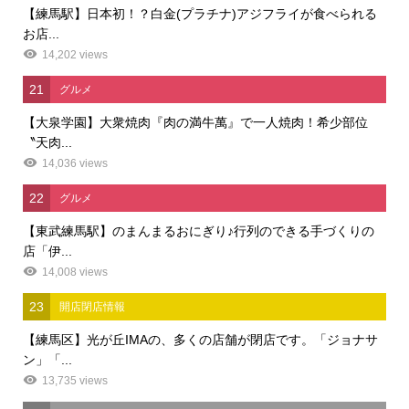
【練馬駅】日本初！？白金(プラチナ)アジフライが食べられる
お店...
14,202 views
21
グルメ
【大泉学園】大衆焼肉『肉の満牛萬』で一人焼肉！希少部位
〝天肉...
14,036 views
22
グルメ
【東武練馬駅】のまんまるおにぎり♪行列のできる手づくりの
店「伊...
14,008 views
23
開店閉店情報
【練馬区】光が丘IMAの、多くの店舗が閉店です。「ジョナサ
ン」「...
13,735 views