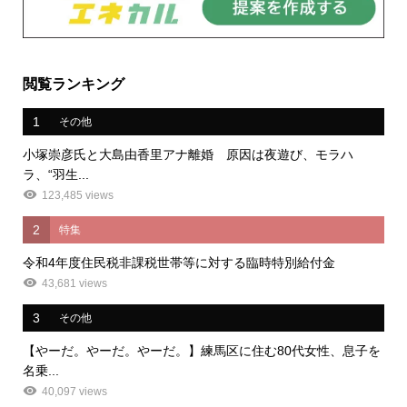
閲覧ランキング
1
その他
小塚崇彦氏と大島由香里アナ離婚 原因は夜遊び、モラハ
ラ、“羽生...
123,485 views
2
特集
令和4年度住民税非課税世帯等に対する臨時特別給付金
43,681 views
3
その他
【やーだ。やーだ。やーだ。】練馬区に住む80代女性、息子を
名乗...
40,097 views