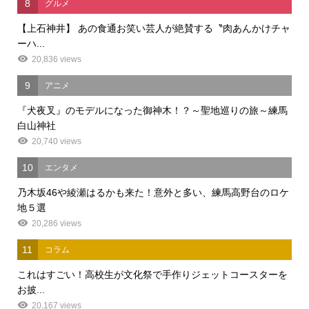
8
グルメ
【上石神井】 あの食通お笑い芸人が絶賛する〝肉あんかけチャ
ーハ...
20,836 views
9
アニメ
『犬夜叉』のモデルになった御神木！？～聖地巡りの旅～練馬
白山神社
20,740 views
10
エンタメ
乃木坂46や綾瀬はるかも来た！意外と多い、練馬高野台のロケ
地５選
20,286 views
11
コラム
これはすごい！高校生が文化祭で手作りジェットコースターを
お披...
20,167 views