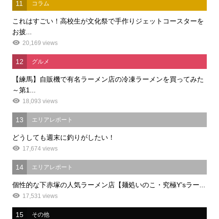
11
コラム
これはすごい！高校生が文化祭で手作りジェットコースターを
お披...
20,169 views
12
グルメ
【練馬】自販機で有名ラーメン店の冷凍ラーメンを買ってみた
～第1...
18,093 views
13
エリアレポート
どうしても週末に釣りがしたい！
17,674 views
14
エリアレポート
個性的な下赤塚の人気ラーメン店【麺処いのこ・究極Y’sラー...
17,531 views
15
その他