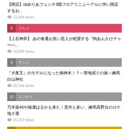
【閉店】ゆめりあフェンテ3階フロアリニューアルに伴い閉店
するお...
21,398 views
8
グルメ
【上石神井】 あの食通お笑い芸人が絶賛する〝肉あんかけチャ
ーハ...
20,839 views
9
アニメ
『犬夜叉』のモデルになった御神木！？～聖地巡りの旅～練馬
白山神社
20,746 views
10
エンタメ
乃木坂46や綾瀬はるかも来た！意外と多い、練馬高野台のロケ
地５選
20,297 views