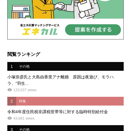
閲覧ランキング
1
その他
小塚崇彦氏と大島由香里アナ離婚 原因は夜遊び、モラハ
ラ、“羽生...
123,537 views
2
特集
令和4年度住民税非課税世帯等に対する臨時特別給付金
43,681 views
3
その他