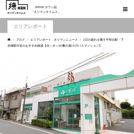
online タウン誌
「ネリマンタイムス」
エリアレポート
ブログ
エリアレポート
,
ネリマンニュース
1日の疲れを癒す平和台駅・下
赤塚駅付近のおすすめ銭湯【ゆ～ポッポ/桑の湯/小川バスマンション】