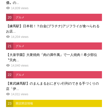
優〟の...
14,839 views
20
グルメ
【練馬駅】日本初！？白金(プラチナ)アジフライが食べられる
お店...
14,204 views
21
グルメ
【大泉学園】大衆焼肉『肉の満牛萬』で一人焼肉！希少部位
〝天肉...
14,040 views
22
グルメ
【東武練馬駅】のまんまるおにぎり♪行列のできる手づくりの
店「伊...
14,011 views
23
開店閉店情報