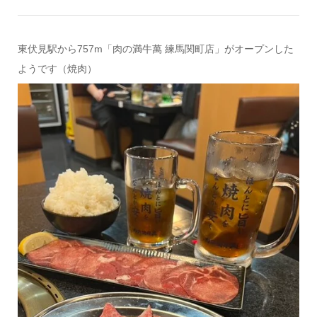
東伏見駅から757m「肉の満牛萬 練馬関町店」がオープンした
ようです（焼肉）