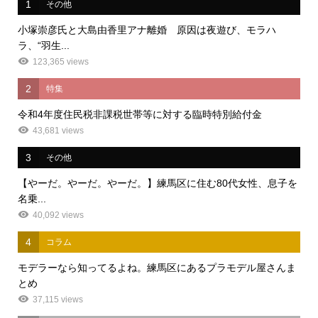
1
その他
小塚崇彦氏と大島由香里アナ離婚 原因は夜遊び、モラハ
ラ、“羽生...
123,365 views
2
特集
令和4年度住民税非課税世帯等に対する臨時特別給付金
43,681 views
3
その他
【やーだ。やーだ。やーだ。】練馬区に住む80代女性、息子を
名乗...
40,092 views
4
コラム
モデラーなら知ってるよね。練馬区にあるプラモデル屋さんま
とめ
37,115 views