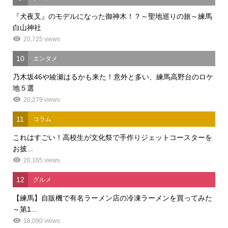
『犬夜叉』のモデルになった御神木！？～聖地巡りの旅～練馬
白山神社
20,725 views
10
エンタメ
乃木坂46や綾瀬はるかも来た！意外と多い、練馬高野台のロケ
地５選
20,279 views
11
コラム
これはすごい！高校生が文化祭で手作りジェットコースターを
お披...
20,165 views
12
グルメ
【練馬】自販機で有名ラーメン店の冷凍ラーメンを買ってみた
～第1...
18,090 views