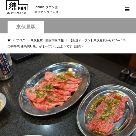
online タウン誌
「ネリマンタイムス」
東伏見駅
ブログ
東伏見駅
,
開店閉店情報
【新規オープン】東伏見駅から757m「肉
の満牛萬 練馬関町店」がオープンしたようです（焼肉）