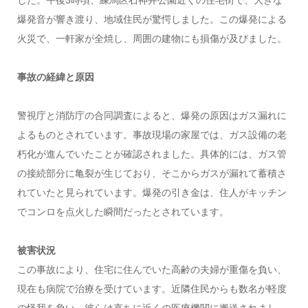
爆発音が響き渡り、地域住民が驚愕しました。この爆発による
火災で、一軒家が全焼し、周囲の建物にも損傷が及びました。
事故の経緯と原因
警視庁と消防庁の合同調査によると、爆発の原因はガス漏れに
よるものとされています。事故現場の家屋では、ガス設備の老
朽化が進んでいたことが確認されました。具体的には、ガス管
の接続部分に亀裂が生じており、そこからガスが漏れて蓄積さ
れていたと見られています。爆発の引き金は、住人がキッチン
でコンロを点火した瞬間だったとされています。
被害状況
この事故により、住宅に住んでいた高齢の夫婦が重傷を負い、
現在も病院で治療を受けています。近隣住民からも数名が軽度
の怪我を負い、彼らは直ちに近くの医療機関に搬送されまし