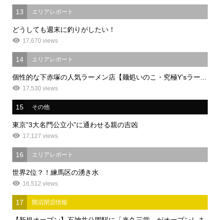
13
エリアレポート
どうしても週末に釣りがしたい！
17,670 views
14
エリアレポート
個性的な下赤塚の人気ラーメン店【麺処いのこ・究極Y’sラー...
17,530 views
15
その他
東京”3大名門公立小”に通わせる親の吉凶
17,127 views
16
エリアレポート
世界2位？！練馬区の湧き水
16,512 views
17
開店閉店情報