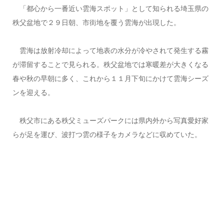
「都心から一番近い雲海スポット」として知られる埼玉県の
秩父盆地で２９日朝、市街地を覆う雲海が出現した。
雲海は放射冷却によって地表の水分が冷やされて発生する霧
が滞留することで見られる。秩父盆地では寒暖差が大きくなる
春や秋の早朝に多く、これから１１月下旬にかけて雲海シーズ
ンを迎える。
秩父市にある秩父ミューズパークには県内外から写真愛好家
らが足を運び、波打つ雲の様子をカメラなどに収めていた。