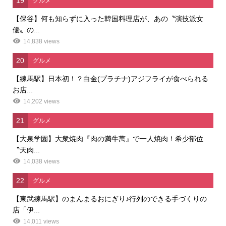
19
グルメ
【保谷】何も知らずに入った韓国料理店が、あの〝演技派女
優〟の...
14,838 views
20
グルメ
【練馬駅】日本初！？白金(プラチナ)アジフライが食べられる
お店...
14,202 views
21
グルメ
【大泉学園】大衆焼肉『肉の満牛萬』で一人焼肉！希少部位
〝天肉...
14,038 views
22
グルメ
【東武練馬駅】のまんまるおにぎり♪行列のできる手づくりの
店「伊...
14,011 views