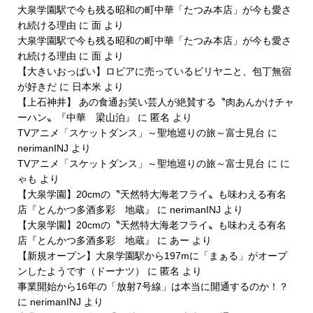
大泉学園駅で今も残る昭和の町中華「たつみ本店」が今も愛さ
れ続ける理由
に
面
より
大泉学園駅で今も残る昭和の町中華「たつみ本店」が今も愛さ
れ続ける理由
に
面
より
【大きいおっぱい】ロピアに売っているビリヤニと、包丁無宿
が好きだ
に
日本米
より
【上石神井】 あの食通お笑い芸人が絶賛する〝肉あんかけチャ
ーハン〟『中華 梁山泊』
に
匿名
より
TVアニメ「スケットダンス」～聖地巡りの旅～富士見台
に
nerimanINJ
より
TVアニメ「スケットダンス」～聖地巡りの旅～富士見台
に
に
ゃも
より
【大泉学園】20cmの〝天然特大海老フライ〟も味わえる有名
店『とんかつ多酒多彩 地蔵』
に
nerimanINJ
より
【大泉学園】20cmの〝天然特大海老フライ〟も味わえる有名
店『とんかつ多酒多彩 地蔵』
に
あー
より
【新規オープン】大泉学園駅から197mに「まぁる」がオープ
ンしたようです（ドーナツ）
に
匿名
より
事業開始から16年の「放射7号線」は本当に開通するのか！？
に
nerimanINJ
より