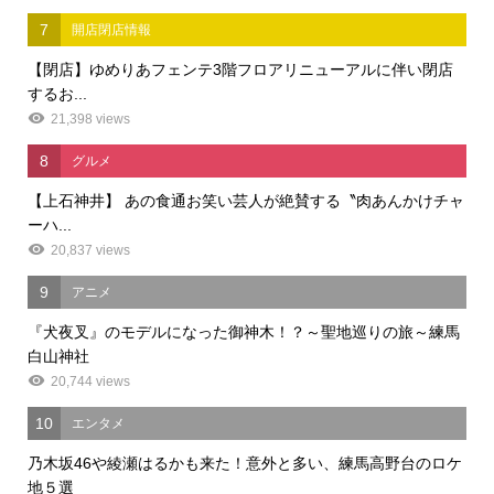
7
開店閉店情報
【閉店】ゆめりあフェンテ3階フロアリニューアルに伴い閉店
するお...
21,398 views
8
グルメ
【上石神井】 あの食通お笑い芸人が絶賛する〝肉あんかけチャ
ーハ...
20,837 views
9
アニメ
『犬夜叉』のモデルになった御神木！？～聖地巡りの旅～練馬
白山神社
20,744 views
10
エンタメ
乃木坂46や綾瀬はるかも来た！意外と多い、練馬高野台のロケ
地５選