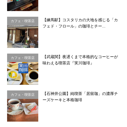
【練馬駅】コスタリカの大地を感じる「カ
カフェ・喫茶店
フェド・フロール」の珈琲とチー...
【武蔵関】夜遅くまで本格的なコーヒーが
カフェ・喫茶店
味わえる喫茶店『実川珈琲』
【石神井公園】純喫茶「居留珈」の濃厚チ
カフェ・喫茶店
ーズケーキと本格珈琲