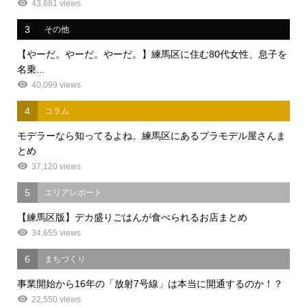
43,681 views
3
その他
【やーだ。やーだ。やーだ。】練馬区に住む80代女性、息子を
名乗...
40,099 views
4
コラム
モデラーなら知ってるよね。練馬区にあるプラモデル屋さんま
とめ
37,120 views
5
エリアレポート
【練馬区版】デカ盛りごはんが食べられるお店まとめ
34,655 views
6
まちづくり
事業開始から16年の「放射7号線」は本当に開通するのか！？
22,550 views