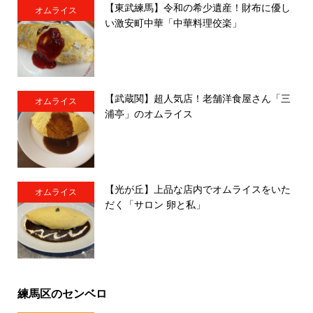
【東武練馬】令和の希少遺産！財布に優し
オムライス
い激安町中華「中華料理佼楽」
【武蔵関】超人気店！老舗洋食屋さん「三
オムライス
浦亭」のオムライス
【光が丘】上品な店内でオムライスをいた
オムライス
だく「サロン 卵と私」
練馬区のセンベロ