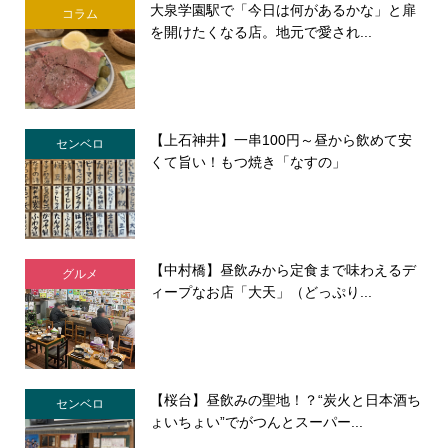
大泉学園駅で「今日は何があるかな」と扉
コラム
を開けたくなる店。地元で愛され...
【上石神井】一串100円～昼から飲めて安
センベロ
くて旨い！もつ焼き「なすの」
【中村橋】昼飲みから定食まで味わえるデ
グルメ
ィープなお店「大天」（どっぷり...
【桜台】昼飲みの聖地！？“炭火と日本酒ち
センベロ
ょいちょい”でがつんとスーパー...