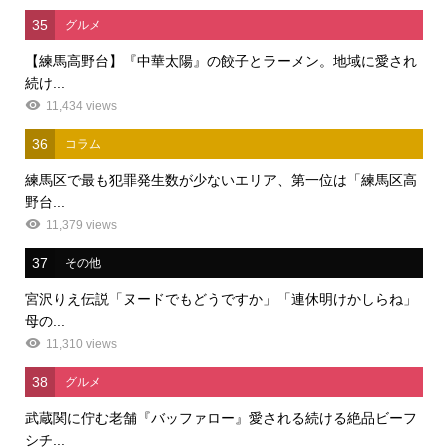
35
グルメ
【練馬高野台】『中華太陽』の餃子とラーメン。地域に愛され
続け...
11,434 views
36
コラム
練馬区で最も犯罪発生数が少ないエリア、第一位は「練馬区高
野台...
11,379 views
37
その他
宮沢りえ伝説「ヌードでもどうですか」「連休明けかしらね」
母の...
11,310 views
38
グルメ
武蔵関に佇む老舗『バッファロー』愛される続ける絶品ビーフ
シチ...