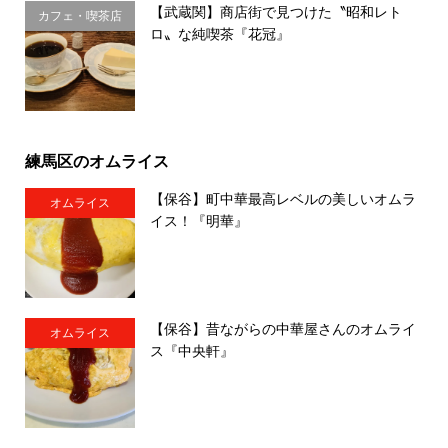
【武蔵関】商店街で見つけた〝昭和レト
カフェ・喫茶店
ロ〟な純喫茶『花冠』
練馬区のオムライス
【保谷】町中華最高レベルの美しいオムラ
オムライス
イス！『明華』
【保谷】昔ながらの中華屋さんのオムライ
オムライス
ス『中央軒』