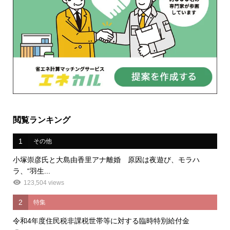
閲覧ランキング
1
その他
小塚崇彦氏と大島由香里アナ離婚 原因は夜遊び、モラハ
ラ、“羽生...
123,504 views
2
特集
令和4年度住民税非課税世帯等に対する臨時特別給付金