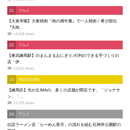
21
グルメ
【大泉学園】大衆焼肉『肉の満牛萬』で一人焼肉！希少部位
〝天肉...
14,038 views
22
グルメ
【東武練馬駅】のまんまるおにぎり♪行列のできる手づくりの
店「伊...
14,011 views
23
開店閉店情報
【練馬区】光が丘IMAの、多くの店舗が閉店です。「ジョナサ
ン」「...
13,735 views
24
アニメ
伝説ラーメン店「らーめん香月」の流れを組む石神井公園駅の