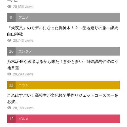
ーハ...
20,836 views
9
アニメ
『犬夜叉』のモデルになった御神木！？～聖地巡りの旅～練馬
白山神社
20,743 views
10
エンタメ
乃木坂46や綾瀬はるかも来た！意外と多い、練馬高野台のロケ
地５選
20,293 views
11
コラム
これはすごい！高校生が文化祭で手作りジェットコースターを
お披...
20,168 views
12
グルメ