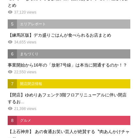
とめ
37,120 views
5
エリアレポート
【練馬区版】デカ盛りごはんが食べられるお店まとめ
34,655 views
6
まちづくり
事業開始から16年の「放射7号線」は本当に開通するのか！？
22,550 views
7
開店閉店情報
【閉店】ゆめりあフェンテ3階フロアリニューアルに伴い閉店
するお...
21,398 views
8
グルメ
【上石神井】 あの食通お笑い芸人が絶賛する〝肉あんかけチャ