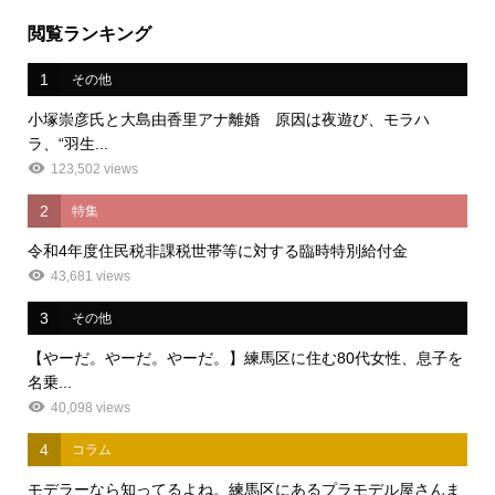
閲覧ランキング
1
その他
小塚崇彦氏と大島由香里アナ離婚 原因は夜遊び、モラハ
ラ、“羽生...
123,502 views
2
特集
令和4年度住民税非課税世帯等に対する臨時特別給付金
43,681 views
3
その他
【やーだ。やーだ。やーだ。】練馬区に住む80代女性、息子を
名乗...
40,098 views
4
コラム
モデラーなら知ってるよね。練馬区にあるプラモデル屋さんま