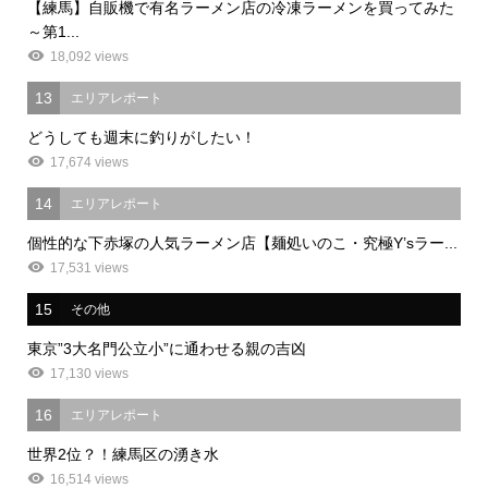
【練馬】自販機で有名ラーメン店の冷凍ラーメンを買ってみた
～第1...
18,092 views
13
エリアレポート
どうしても週末に釣りがしたい！
17,674 views
14
エリアレポート
個性的な下赤塚の人気ラーメン店【麺処いのこ・究極Y’sラー...
17,531 views
15
その他
東京”3大名門公立小”に通わせる親の吉凶
17,130 views
16
エリアレポート
世界2位？！練馬区の湧き水
16,514 views