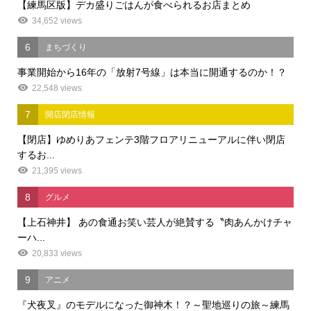
【練馬区版】デカ盛りごはんが食べられるお店まとめ
34,652 views
6
まちづくり
事業開始から16年の「放射7号線」は本当に開通するのか！？
22,548 views
7
開店閉店情報
【閉店】ゆめりあフェンテ3階フロアリニューアルに伴い閉店
するお...
21,395 views
8
グルメ
【上石神井】 あの食通お笑い芸人が絶賛する〝肉あんかけチャ
ーハ...
20,833 views
9
アニメ
『犬夜叉』のモデルになった御神木！？～聖地巡りの旅～練馬