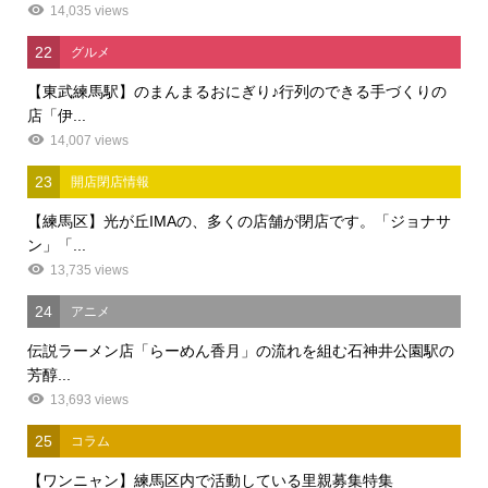
14,035 views
22
グルメ
【東武練馬駅】のまんまるおにぎり♪行列のできる手づくりの
店「伊...
14,007 views
23
開店閉店情報
【練馬区】光が丘IMAの、多くの店舗が閉店です。「ジョナサ
ン」「...
13,735 views
24
アニメ
伝説ラーメン店「らーめん香月」の流れを組む石神井公園駅の
芳醇...
13,693 views
25
コラム
【ワンニャン】練馬区内で活動している里親募集特集