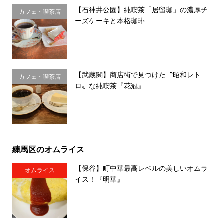
【石神井公園】純喫茶「居留珈」の濃厚チ
カフェ・喫茶店
ーズケーキと本格珈琲
【武蔵関】商店街で見つけた〝昭和レト
カフェ・喫茶店
ロ〟な純喫茶『花冠』
練馬区のオムライス
【保谷】町中華最高レベルの美しいオムラ
オムライス
イス！『明華』