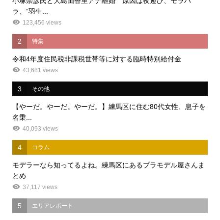
小塚崇彦氏と大島由香里アナ離婚 原因は夜遊び、モラハ
ラ、“羽生...
123,456 views
2
特集
令和4年度住民税非課税世帯等に対する臨時特別給付金
43,681 views
3
その他
【やーだ。やーだ。やーだ。】練馬区に住む80代女性、息子を
名乗...
40,093 views
4
コラム
モデラーなら知ってるよね。練馬区にあるプラモデル屋さんま
とめ
37,117 views
5
エリアレポート