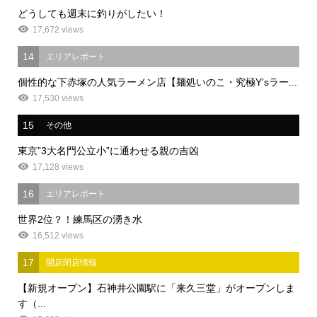
どうしても週末に釣りがしたい！
17,672 views
14
エリアレポート
個性的な下赤塚の人気ラーメン店【麺処いのこ・究極Y’sラー...
17,530 views
15
その他
東京”3大名門公立小”に通わせる親の吉凶
17,128 views
16
エリアレポート
世界2位？！練馬区の湧き水
16,512 views
17
開店閉店情報
【新規オープン】石神井公園駅に「来久三堂」がオープンしま
す（...