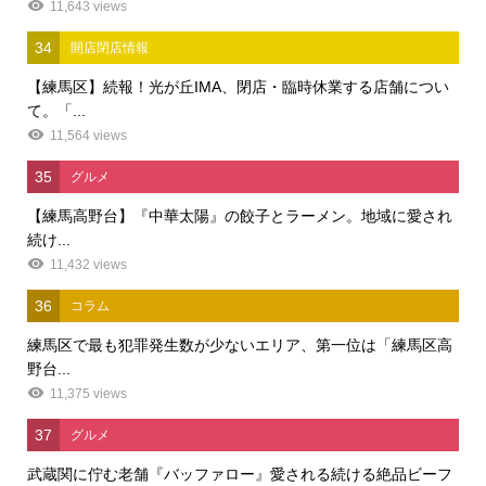
11,643 views
34
開店閉店情報
【練馬区】続報！光が丘IMA、閉店・臨時休業する店舗につい
て。「...
11,564 views
35
グルメ
【練馬高野台】『中華太陽』の餃子とラーメン。地域に愛され
続け...
11,432 views
36
コラム
練馬区で最も犯罪発生数が少ないエリア、第一位は「練馬区高
野台...
11,375 views
37
グルメ
武蔵関に佇む老舗『バッファロー』愛される続ける絶品ビーフ