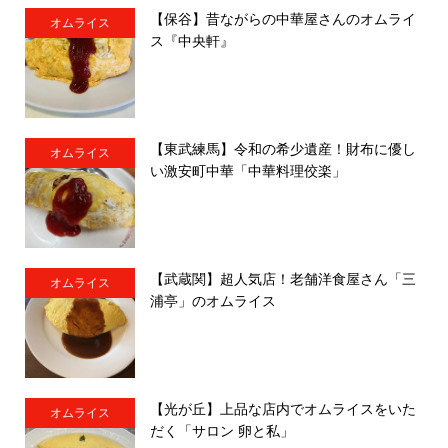
【保谷】昔ながらの中華屋さんのオムライ
オムライス
ス『中央軒』
【東武練馬】令和の希少遺産！財布に優し
オムライス
い激安町中華「中華料理佼楽」
【武蔵関】超人気店！老舗洋食屋さん「三
オムライス
浦亭」のオムライス
【光が丘】上品な店内でオムライスをいた
オムライス
だく「サロン 卵と私」