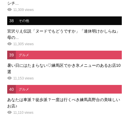
シチ...
11,309 views
38
その他
宮沢りえ伝説「ヌードでもどうですか」「連休明けかしらね」
母の...
11,305 views
39
グルメ
暑い日にはたまらない♡練馬区でかき氷メニューのあるお店10
選
11,153 views
40
グルメ
あなたは車派？徒歩派？一度は行くべき練馬高野台の美味しい
お店♪
11,110 views