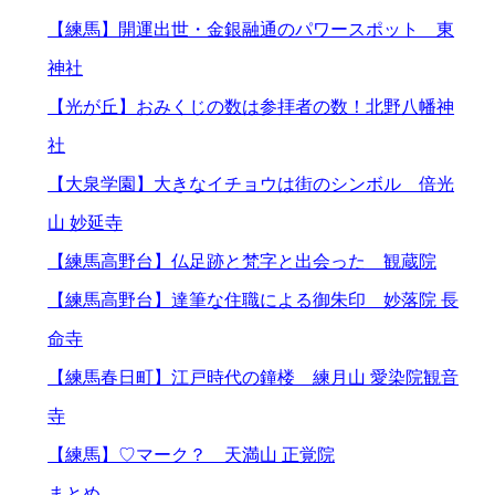
【練馬】開運出世・金銀融通のパワースポット 東
神社
【光が丘】おみくじの数は参拝者の数！北野八幡神
社
【大泉学園】大きなイチョウは街のシンボル 倍光
山 妙延寺
【練馬高野台】仏足跡と梵字と出会った 観蔵院
【練馬高野台】達筆な住職による御朱印 妙落院 長
命寺
【練馬春日町】江戸時代の鐘楼 練月山 愛染院観音
寺
【練馬】♡マーク？ 天満山 正覚院
まとめ