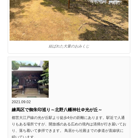
結ばれた大量のおみくじ
2021.09.02
練馬区で御朱印巡り～北野八幡神社＠光が丘～
都営大江戸線の光が丘駅より徒歩4分の距離にあります。駅近で人通
りもある場所ですが、開放感のある広めの境内は清掃が行き届いてお
り、落ち着いて参拝できます。 鳥居から社殿までの参道が直線状に
続いています。...