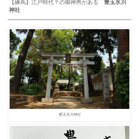
【練馬】江戸時代？の御神輿がある
豊玉氷川
神社
豊玉氷川神社