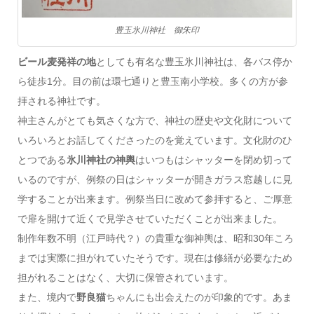
豊玉氷川神社 御朱印
ビール麦発祥の地
としても有名な豊玉氷川神社は、各バス停か
ら徒歩1分。目の前は環七通りと豊玉南小学校。多くの方が参
拝される神社です。
神主さんがとても気さくな方で、神社の歴史や文化財について
いろいろとお話してくださったのを覚えています。文化財のひ
とつである
氷川神社の神輿
はいつもはシャッターを閉め切って
いるのですが、例祭の日はシャッターが開きガラス窓越しに見
学することが出来ます。例祭当日に改めて参拝すると、ご厚意
で扉を開けて近くで見学させていただくことが出来ました。
制作年数不明（江戸時代？）の貴重な御神輿は、昭和30年ころ
までは実際に担がれていたそうです。現在は修繕が必要なため
担がれることはなく、大切に保管されています。
また、境内で
野良猫
ちゃんにも出会えたのが印象的です。あま