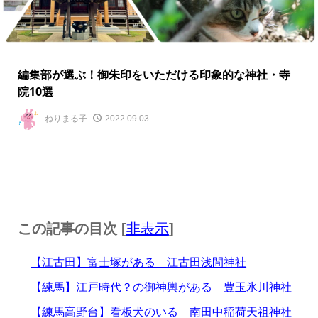
編集部が選ぶ！御朱印をいただける印象的な神社・寺
院10選
ねりまる子
2022.09.03
この記事の目次 [
非表示
]
【江古田】富士塚がある 江古田浅間神社
【練馬】江戸時代？の御神輿がある 豊玉氷川神社
【練馬高野台】看板犬のいる 南田中稲荷天祖神社