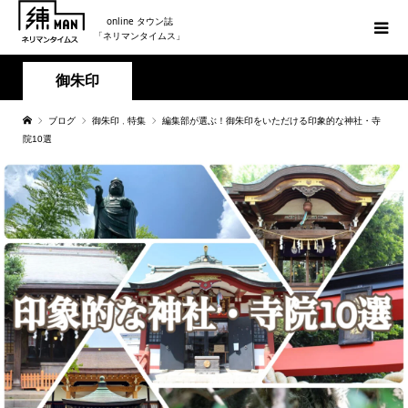
online タウン誌
「ネリマンタイムス」
御朱印
ブログ
御朱印
,
特集
編集部が選ぶ！御朱印をいただける印象的な神社・寺
院10選