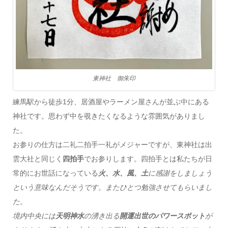
東神社 御朱印
練馬駅から徒歩1分、居酒屋やラーメン屋さんが並ぶ中にある
神社です。思わず中を覗きたくなるような雰囲気がありまし
た。
お参りの仕方は二礼二拍手一礼がメジャーですが、東神社は出
雲大社と同じく
四拍手
でお参りします。四拍手とは私たちが日
常的にお世話になっている
火、水、風、土
に感謝をしましょう
という意味なんだそうです。またひとつ勉強させてもらいまし
た。
境内中央には
天明神水
の湧き出る
開運出世のパワースポット
が