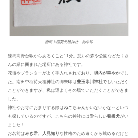
南田中稲荷天祖神社 御朱印
練馬高野台駅からあるくこと11分。憩いの森や公園などたくさ
んの緑に囲まれた場所にある神社です。
花壇やプランターがよく手入れされており、
境内が華やか
でし
た。南田中稲荷天祖神社の御朱印は
豊玉氷川神社
でもいただく
ことができますが、私は運よくその場でいただくことができま
した。
神社やお寺にお参りする際は
ねこちゃん
がいないかな～といつ
も探しているのですが、こちらの神社には愛らしい
看板犬
がい
ました！
お名前は
みき君
。
人見知り
な性格のため遠くから眺めるだけと