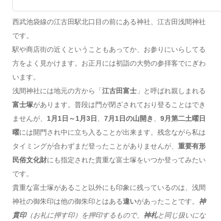
西武池袋線の江古田駅北口目の前にある神社、江古田浅間神社
です。
駅や商店街の近くということもあってか、お参りにいらしてる
方をよく見かけます。お正月には初詣の大勢の参拝客でにぎわ
います。
浅間神社には地元の方から「
江古田富士
」と呼ばれ親しまれる
富士塚
があります。普段は門が閉ざされており登ることはでき
ませんが、
1月1日～1月3日
、
7月1日の山開き
、
9月第二土曜日
曜
には開門され中に立ち入ることが出来ます。残念ながら私は
タイミングが合わずまだ登ったことがありませんが、
重要有形
民俗文化財
にも指定された貴重な富士塚をいつか登ってみたい
です。
貴重な富士塚があること以外にも印象に残っているのは、浅間
神社の御朱印は他の御朱印とはある
違い
があったことです。
神
貫印
（お礼に押す印）を押印するもので、
神札
と同じ扱いにな