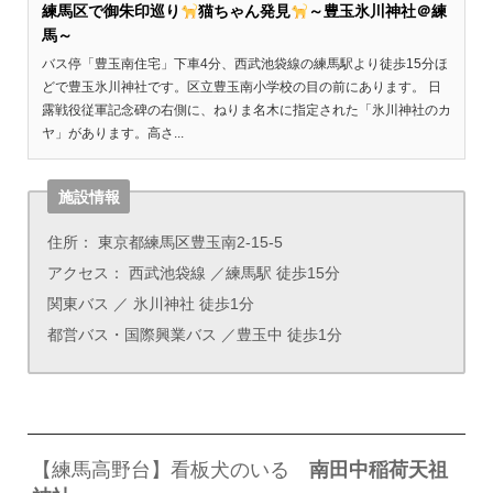
練馬区で御朱印巡り
猫ちゃん発見
～豊玉氷川神社＠練
馬～
バス停「豊玉南住宅」下車4分、西武池袋線の練馬駅より徒歩15分ほ
どで豊玉氷川神社です。区立豊玉南小学校の目の前にあります。 日
露戦役従軍記念碑の右側に、ねりま名木に指定された「氷川神社のカ
ヤ」があります。高さ...
施設情報
住所： 東京都練馬区豊玉南2-15-5
アクセス： 西武池袋線 ／練馬駅 徒歩15分
関東バス ／ 氷川神社 徒歩1分
都営バス・国際興業バス ／豊玉中 徒歩1分
【練馬高野台】看板犬のいる
南田中稲荷天祖